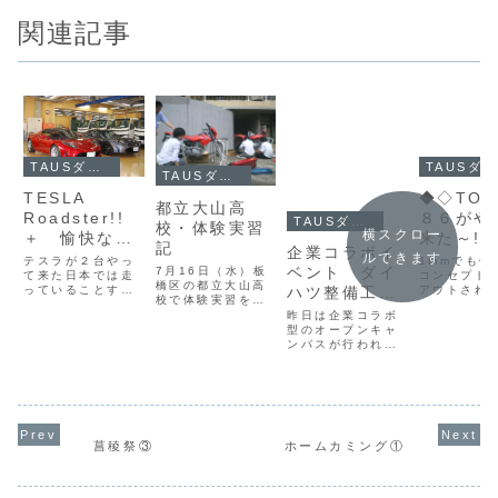
関連記事
TAUSダイアリー
TAUSダイアリー
TAUSダイアリー
TESLA
◆◇TOY
都立大山高
Roadster!!
８６がや
TAUSダイアリー
校・体験実習
横スクロー
＋ 愉快な教
来た～!!
記
企業コラボイ
員
ルできます
テスラが２台やっ
1mmでも低
ベント ダイ
7月16日（水）板
て来た日本では走
コンセプト
橋区の都立大山高
ハツ整備工場
っていることすら
アウトされ
校で体験実習を行
珍しいこのテス
平対向エン
見学！
いました。ホンダ
昨日は企業コラボ
ラ。 テスラって
FR」は一見
ＸＲ５０、ホンダ
型のオープンキャ
なに？ って思う
あり!!いよ
Ｓ２０００、レク
ンパスが行われま
方もいらっしゃる
の体験入学に
サスＩＳ２５０を
した！！ダイハツ
と思いますが、一
登場します
使用した実習を行
東京販売株式会社
言でいうとスーパ
みにしてい
ったほか、ニッサ
様にご協力いただ
ースポーツＥＶ
いね～!!
ンＧＴＲのデモン
き整備工場見学
（電気自動車）で
ストレーションを
へ！おしゃれなシ
すね！ＥＶなの
しました。参加者
ョールームや最新
に、加速は本校の
全員が、ＧＴＲの
菖稜祭③
ホームカミング①
の技術を体験でき
フェラーリ、ＧＴ
助手席に乗って試
高校生の皆さんと
－Ｒも顔負けです
乗したときの、...
ても楽しそうでし
でもっ...
た！！整備工場内