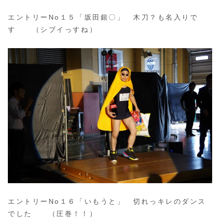
エントリーNo１５「坂田銀〇」 木刀？も名入りで
す （シブイっすね）
エントリーNo１６「いもうと」 切れっキレのダンス
でした （圧巻！！）