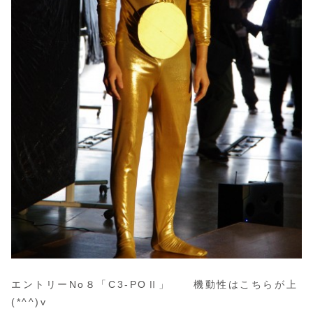
エントリーNo８「C3-POⅡ」 機動性はこちらが上
(*^^)v