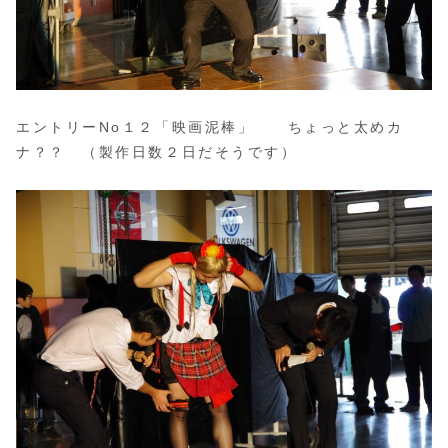
エントリーNo１２「映画泥棒」 ちょっと太めカ
ナ？？ （製作日数２日だそうです）