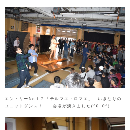
エントリーNo１７「テルマエ・ロマエ」 いきなりの
ユニットダンス！！ 会場が湧きました(^0_0^)