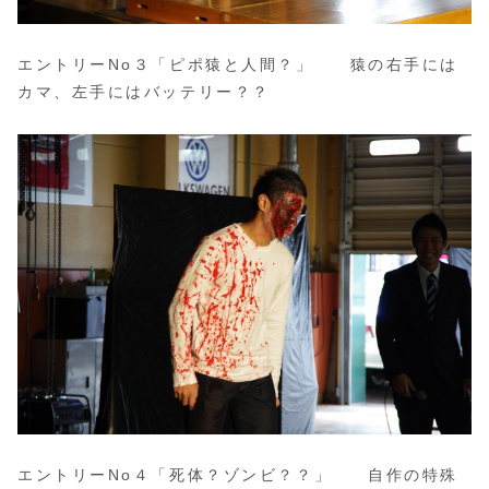
エントリーNo３「ピポ猿と人間？」 猿の右手には
カマ、左手にはバッテリー？？
エントリーNo４「死体？ゾンビ？？」 自作の特殊