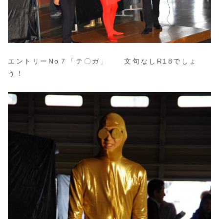
エントリーNo７「テ〇ガ」 文句なしR18でしょ
う！