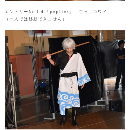
エントリーNo１４「pep〇er」 こっ、コワイ…
（一人では移動できません）