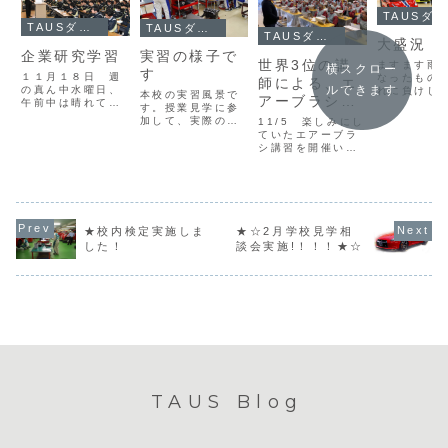
TAUSダイアリー
TAUSダイアリー
TAUSダイアリー
TAUSダイアリー
大盛況！
企業研究学習
実習の様子で
世界3位の講
ますます雨
横スクロー
す
１１月１８日 週
なったもの
師による、エ
ルできます
の真ん中水曜日、
れに負けじ
本校の実習風景で
アーブラシ講
午前中は晴れてい
ＵＳも大盛
す。授業見学に参
たのですが...そん
習！
り。各模擬
加して、実際の様
11/5 楽しみにし
な中、本校１級課
ル回転で参
子をご覧くださ
ていたエアーブラ
程の３年生が、企
満腹ぎみ
い。１年生「エン
シ講習を開催いた
業研究学習を行い
ンド部もノ
ジン計測」の様子
しました！今年も
ました。当日は
で学生たち
ですエンジンがバ
TVチャンピオンで
「ジャガー・ラン
レス発散。
ラバラに．．．わ
優勝し、数々の賞
ドローバー・ジャ
マーケット
ずか半年で組める
を受賞している有
パン株式会社」殿
色？な商品
ようになっちゃう
名講師 岩崎先生
に来校いただきメ
品されてい
んですね！１年生
がTAUSに来てく
★校内検定実施しま
★☆2月学校見学相
ーカーやサプライ
そう。 
「動力伝達」の様
ださいました！講
ヤーの業務につい
した！
談会実施!！！！★☆
ェイなる近
子ですトラックの
習スタート！初め
てご説明いただ...
な...
プロペラシャフト
て手に取る小さな
を．．．どのパー
エアーガンに学生
ツ...
達も興味津々(^^)
練習...
TAUS Blog