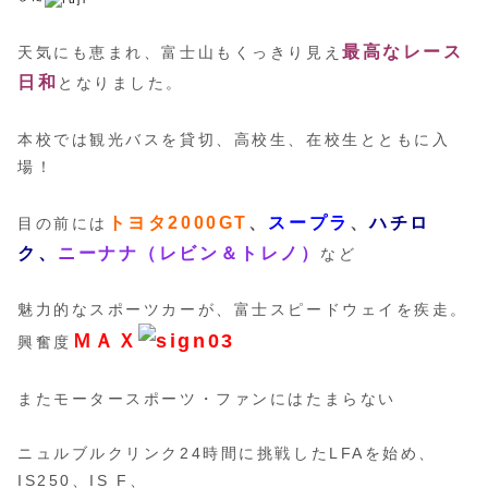
最高なレース
天気にも恵まれ、富士山もくっきり見え
日和
となりました。
本校では観光バスを貸切、高校生、在校生とともに入
場！
トヨタ2000GT
、
スープラ
、
ハチロ
目の前には
ク、
ニーナナ（レビン＆トレノ）
など
魅力的なスポーツカーが、富士スピードウェイを疾走。
ＭＡＸ
興奮度
またモータースポーツ・ファンにはたまらない
ニュルブルクリンク24時間に挑戦したLFAを始め、
IS250、IS F、