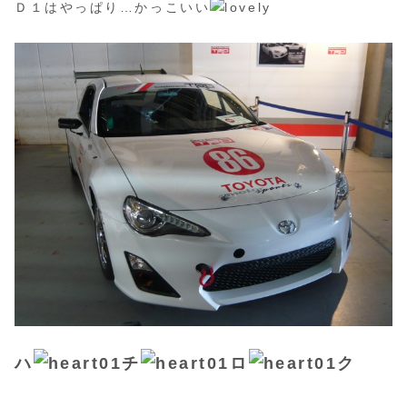
Ｄ１はやっぱり…かっこいい
ハ
チ
ロ
ク