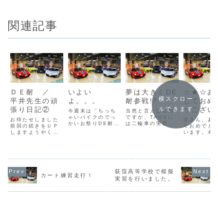
関連記事
ＤＥ耐 ／
いよい
夢は大きくDE
☆★☆あ
横スクロー
平井先生の頑
よ。。。
耐参戦!?
しておめ
張り日記②
うござい
ルできます
今週末は「ちっち
当然と言えば当然
ゃいバイクのでっ
ですが、TAUSに
☆★☆
お待たせしました
皆さん、あ
かいお祭りDE耐」
は二輪車の実習車
前回の続きをＵＰ
ておめでと
ですね！！メカニ
がたくさんありま
しますようやく完
います。本
ック、ライダーの
す。そういう実習
成したＴＡＵＳ・
ろしくお願
ミーティング等も
車は新車で購入し
ＤＥ耐マシン、つ
します。年
済み、本番に向け
てエンジニアの卵
いにサーキットで
はいかがで
最終メンテを行い
たちの手によって
テスト開始です残
か？今年の
ました。内容
分解・組立が繰り
念ながら、走行中
間は暖冬と
は・・・エンジン
返されます。多く
の画像は１枚もあ
じがしまし
荻窪高等学校で模擬
オイル交換、フロ
の実習車たちは
カート練習走行！
りませんなぜな
イクに乗っ
実習を行いました。
ントフォークオイ
TAUSに来るま
ら、参加者全員、
も、例年ほ
ル交換、キックペ
で、組立ラインで
走りに夢中になっ
さを感じず
ダル変更（純正改
順番待ちしなが
ていたんです決し
せました。
造品）、エアーク
ら、（優しいオー
て撮り忘れたんじ
年から某ユ
リ...
ナ...
ゃないよね、平井
のヒートテ
先...
い...