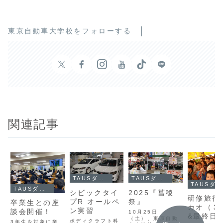
東京自動車大学校をフォローする
関連記事
TAUSダイアリー
TAUSダイアリー
TAUSダイアリー
TAUSダイアリー
シビックタイ
2025『菖稜
研修旅行i
プR オールペ
祭』
卒業生との座
カオ（３
ン実習
談会開催！
10月25日
&最終日
（土）、東京自動
ボディクラフト科
3年生を対象に業