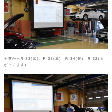
手前からR-33(紫)、R-35(赤)、R-34(銀)、R-32(あ
がってます)