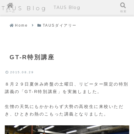
TAUS Blog
TAUS Blog
ホーム
検索
Home
TAUSダイアリー
GT-R特別講座
2015.08.29
８月２９日夏休み終盤の土曜日、リピーター限定の特別
講義の「GT-R特別講座」を実施しました。
生憎の天気にもかかわらず大勢の高校生に来校いただ
き、ひときわ熱のこもった講義となりました。