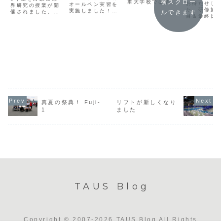
横スクロー
車大学校では学園
お待たせし
オールペン実習を
界研究の授業が開
祭『菖稜祭』を開
た。研修旅
実施しました！ボ
ルできます
催されました。こ
催しました。当日
目＆最終日
ディクラフト科で
の授業では本校・
はあいにくの雨と
よいよマカ
は、今年度のオー
１級整備コースの
なりましたが、学
ンプリの見
ルペン実習を実施
卒業生をお招き
生たちの笑顔と元
す。ギアサ
しました。今回の
し、職場でのさま
気な声に包まれ、
トの様子、
実習車両は、スポ
ざまな経験談が聞
学内は熱気にあふ
上げちゃい
ーツモデルとして
ける貴重な機会で
れました。学生に
(^^)/リス
高い人気を誇る**
す。今回は㈱ヤナ
よる模擬店では、
ンドでの応
ホンダ シビックタ
セ 神奈川・静岡営
アイスパンケー
子ですフォ
イプR（FD2）**
業本部・大迫さ
キ、ケバブ、ベビ
ラー３がこ
です。オールペン
ん、南関東日野自
ーカステラ、フラ
間近で．．
（全塗装）実習で
動車㈱・中川さ
ンクフ...
こ、一応市
は、車...
ん、トヨタモビリ
んですけ
ティ...
ど．．．...
真夏の祭典！ Fuji-
リフトが新しくなり
1
ました
TAUS Blog
Copyright © 2007-2026 TAUS Blog All Rights