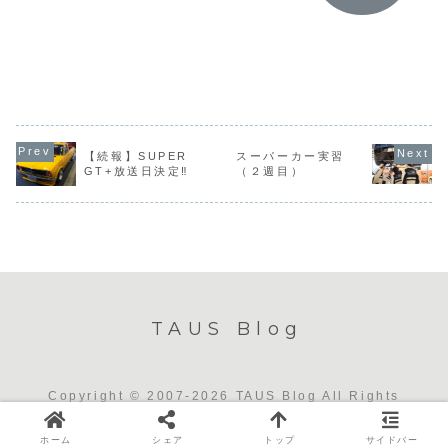
11/30(日) 10:0
き、大型車の技術
た卒業生に
トに、姉妹校の群
0～11:30、
研修を行いまし
ストレーシ
馬自動車大学校が
13:00～
た。本校３年生と
実施して頂
出展するとの事
14:30※2026卒
１年生が参加し座
た！ボルボ
で、本校も初日の
留学生オープンキ
学は全体で、実習
EV車両「C
み(イベントは３日
ャンパスは終了い
は４ブロックに分
卒業生の話
間) 参加してまい
たしました。※受
かれての実施！！
に聞いてい
りました。当日は
験を希望される場
「ギガ」や「エル
子...(｡ ・ω
超快晴＆ポカポカ
合は必ず説明会に
フ ハイブリッド」
ﾑﾌﾑ普段見
陽...
ご参加ください。
ならびに様々なパ
ができない
キャン...
ーツ...
まじかで見
がで...
【続報】SUPER
スーパーカー実習
GT+放送日決定‼
（２週目）
TAUS Blog
Copyright © 2007-2026 TAUS Blog All Rights
Reserved.
ホーム
シェア
トップ
サイドバー