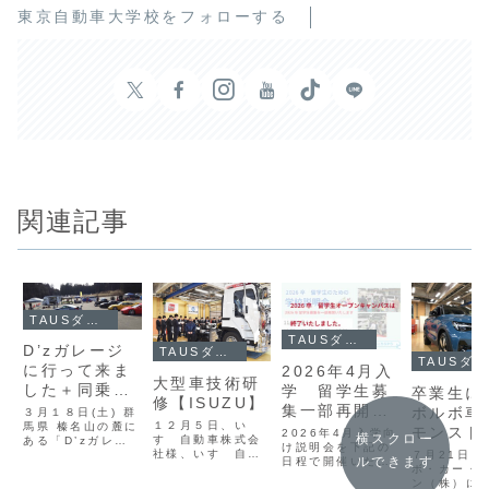
東京自動車大学校をフォローする
関連記事
TAUSダイアリー
TAUSダイアリー
D’zガレージ
TAUSダイアリー
TAUSダイアリー
に行って来ま
2026年4月入
大型車技術研
した＋同乗イ
学 留学生募
卒業生に
修【ISUZU】
ベント
集一部再開の
ボルボ車
３月１８日(土) 群
１２月５日、い
馬県 榛名山の麓に
お知らせ
モンスト
2026年4月入学向
横スクロー
すゞ自動車株式会
ある「D’zガレー
け説明会を下記の
ション開
社様、いすゞ自動
７月21日に
ジ」(頭文字Dコン
ルできます
日程で開催いたし
車首都圏株式会社
たしまし
ボ・カー・
セプトカフェ)殿の
ます。
様に来校いただ
ン（株）に
１周年記念イベン