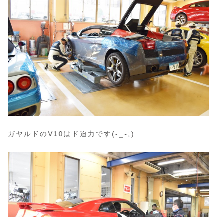
ガヤルドのV10はド迫力です(-_-;)