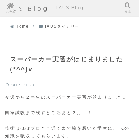
TAUS Blog
TAUS Blog
ホーム
検索
Home
TAUSダイアリー
スーパーカー実習がはじまりました
(*^^)v
2017.01.24
今週から２年生のスーパーカー実習が始まりました。
国家試験まで残すところあと２月！！
技術はほぼプロ？？近くまで腕を磨いた学生に、+αの
知識を吸収してもらいます。