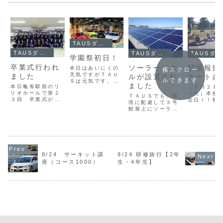
TAUSダイアリー
TAUSダイアリー
TAUSダイアリー
TAUSダイアリー
学園祭初日！
卒業式行われ
ソーラーパネ
部活報告
本日はあいにくの
横スクロー
天気ですがＴＡＵ
ました
ルが設置され
カート走
ルできます
Ｓは元気です。
ました
本日亀有駅前のリ
１０月２８
徐々にではありま
リオホールで第２
（火）本校
すがお客様にも足
ＴＡＵＳでも、環
３回 卒業式が挙
念日！！秋
を運んでいただい
境に配慮して３号
行されました同時
恵まれ、絶
ております。学生
館屋上にソーラー
に１級コース前期
ース日和に
も精いっぱいのお
パネルを設置しま
課程修了式も執り
ータースポ
もてなしでお待ち
したゴールデンウ
行われました厳粛
ラブがカー
しております。今
イーク中には１・
な空気の中滞りな
会を行いま
日はＴＡＵＳでも
２号館の照明機器
く式が行われまし
ジュニアモ
りあがろうみんな
もＬＥＤに変更し
た卒業生の皆さ
パーク ク
でモッシュ！ミラ
ます
ん、卒業おめでと
羽生を舞台
ノサンドのライブ
8/24 サーキット講
9/24 研修旅行【2年
うございます２３
３７名でチ
もあるよ卒業生の
座（コース1000）
生・4年生】
日に国家試験に向
が行われ、
皆...
けて最後まで気を
トルを繰り
抜かずに頑張って
した。初心
く...
の中...