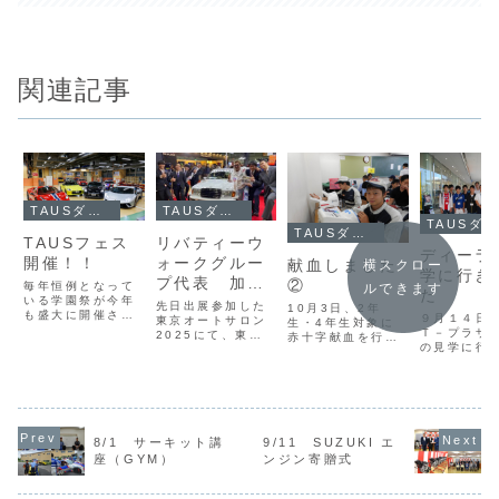
関連記事
TAUSダイアリー
TAUSダイアリー
TAUSダイアリー
TAUSダイアリー
TAUSフェス
リバティーウ
ディーラ
開催！！
ォークグルー
献血しました
横スクロー
学に行き
プ代表 加藤
②
毎年恒例となって
ルできます
た
いる学園祭が今年
渉様ご来場！
先日出展参加した
10月3日、2年
も盛大に開催され
９月１４日
東京オートサロン
生・4年生対象に
る各クラス、各ク
Ｔ－プラザ
2025にて、東京
赤十字献血を行い
ラブは催しの準備
の見学に行
自動車大学校ブー
ました。Ａ型39名
で大忙し今年の模
た。Ｔ－プ
スにリバティーウ
Ｏ型35名Ｂ型26
擬店では野菜販売
「トヨタ東
ォークグループ代
名AB型7名合計
や焼きそばなどの
ーラ」「東
表の加藤渉様がご
107名の方々にご
定番メニューをは
ペット」「
来場されました！
協力を頂きまし
じめ、揚げパン、
トヨタ東京
リバティーウォー
た。学生の皆さ
肉ま
ディーラー
クグループに就職
ん、ご協力有難う
8/1 サーキット講
9/11 SUZUKI エ
ん
舗で都内の
した卒業生も
ございまし
座（GYM）
ンジン寄贈式
などなど少し変わ
販売店の中
W124 Racing
た。 （保険
ったメニューも増
大級のショ
VIPの前で記念撮
係：中村智恵）血
えてる様子イベン
ムを持ち、
影をされていまし
圧測定中！血液検