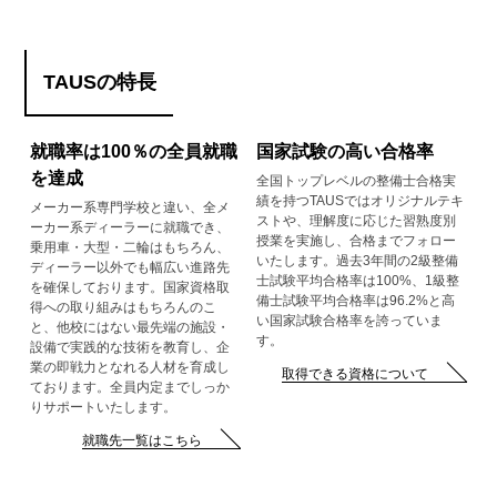
TAUSの特長
就職率は100％の全員就職
国家試験の高い合格率
を達成
全国トップレベルの整備士合格実
績を持つTAUSではオリジナルテキ
メーカー系専門学校と違い、全メ
ストや、理解度に応じた習熟度別
ーカー系ディーラーに就職でき、
授業を実施し、合格までフォロー
乗用車・大型・二輪はもちろん、
いたします。過去3年間の2級整備
ディーラー以外でも幅広い進路先
士試験平均合格率は100%、1級整
を確保しております。国家資格取
備士試験平均合格率は96.2%と高
得への取り組みはもちろんのこ
い国家試験合格率を誇っていま
と、他校にはない最先端の施設・
す。
設備で実践的な技術を教育し、企
業の即戦力となれる人材を育成し
取得できる資格について
ております。全員内定までしっか
りサポートいたします。
就職先一覧はこちら