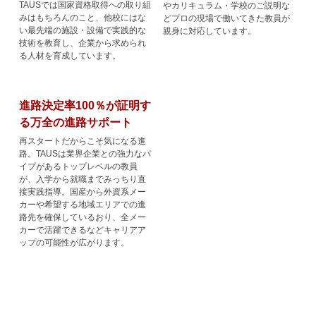
TAUSでは国家資格取得への取り組
やカリキュラム・学校のご説明な
みはもちろんのこと、他校にはな
どプロの現場で働いてきた教員が
い最先端の施設・設備で実践的な
親身に対応しています。
技術を教育し、企業から求められ
る人材を育成しています。
進路決定率100％が証明す
る万全の進路サポート
再スタートだからこそ気になる進
路。TAUSは業界企業との強力なパ
イプがあるトップレベルの教員
が、入学から就職までみっちり直
接実践指導。国産から外資系メー
カーや希望する地域エリアでの進
路先を確保しているおり、全メー
カーで活躍できるなどキャリアア
ップの可能性が広がります。